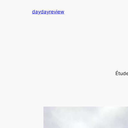
跳
daydayreview
至
内
容
Ét