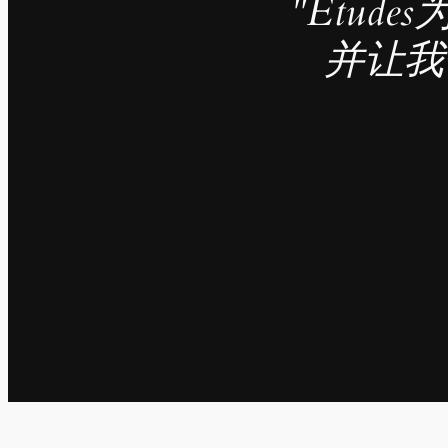
"Étu
并让我