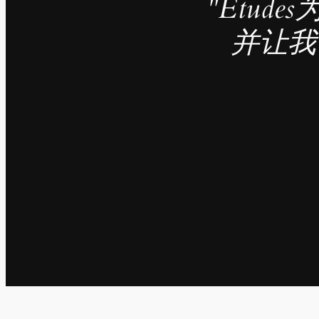
"Étu
并让我