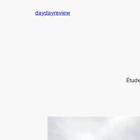
跳
daydayreview
至
内
容
Ét