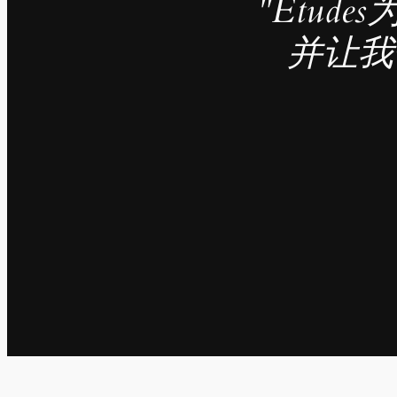
"Étu
并让我