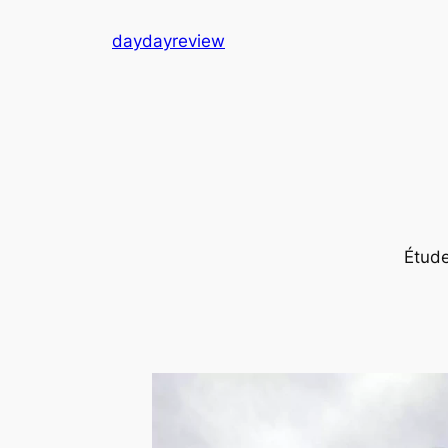
跳
daydayreview
至
内
容
Ét