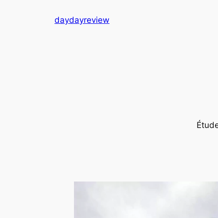
跳
daydayreview
至
内
容
Ét