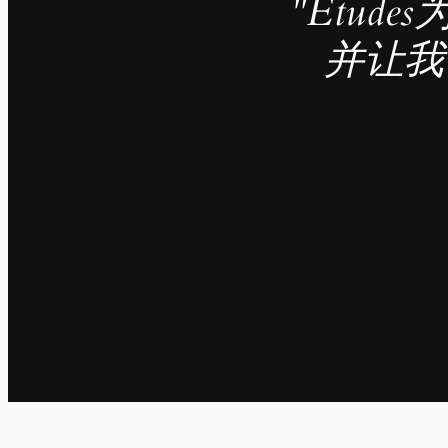
"Étu
并让我