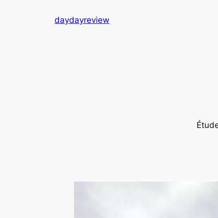
跳
daydayreview
至
内
容
Ét