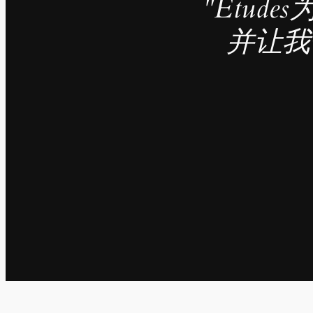
"Étu
并让我